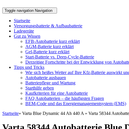
Toggle navigation
Navigation
Startseite
Versorgungsbatterie & Aufbaubatterie
Ladegeräte
Gut zu Wissen
EFB-Autobatterie kurz erklärt
AGM-Batterie kurz erklärt
Gel-Batterie kurz erklärt
Start-Batterie vs. Deep-Cycle-Batterie
Derzeitige Fortschritte bei der Entwicklung von Autobatt
Tipps und Tricks
Wie sich heißes Wetter auf Ihre Kfz-Batterie auswirkt u
Autobatterie ausbauen
Batteriepflege und Wartung
Starthilfe geben
Kaufkriterien für eine Autobatterie
FAQ Autobatterien – die häufigsten Fragen
BEM-Code und das Energiemanagementsystem (EMS)
Startseite
» Varta Blue Dynamic 44 Ah 440 A » Varta 58344 Autobatte
Varta 58344 Autobatterie Blue 