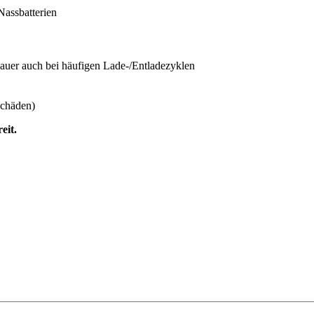
Nassbatterien
dauer auch bei häufigen Lade-/Entladezyklen
Schäden)
eit.