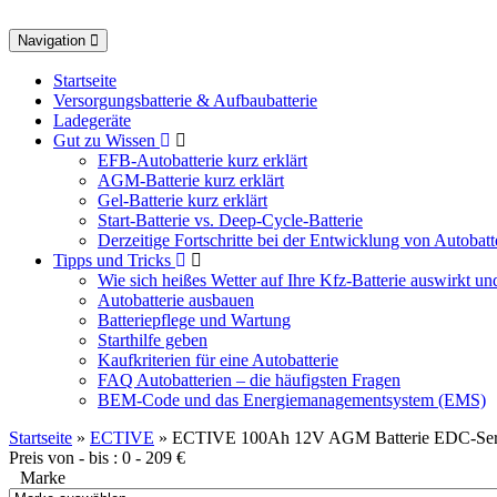
Toggle
Navigation
navigation
Startseite
Versorgungsbatterie & Aufbaubatterie
Ladegeräte
Gut zu Wissen
EFB-Autobatterie kurz erklärt
AGM-Batterie kurz erklärt
Gel-Batterie kurz erklärt
Start-Batterie vs. Deep-Cycle-Batterie
Derzeitige Fortschritte bei der Entwicklung von Autobatt
Tipps und Tricks
Wie sich heißes Wetter auf Ihre Kfz-Batterie auswirkt u
Autobatterie ausbauen
Batteriepflege und Wartung
Starthilfe geben
Kaufkriterien für eine Autobatterie
FAQ Autobatterien – die häufigsten Fragen
BEM-Code und das Energiemanagementsystem (EMS)
Startseite
»
ECTIVE
» ECTIVE 100Ah 12V AGM Batterie EDC-Serie V
Preis von - bis :
0
-
209
€
Marke