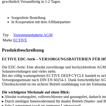
gewöhnlich Versandfertig in 1-2 Tagen
Sorgenfreie Bestellung
In Kooperation mit dem Affiliatepartner
Typ
Versorgungsbatterie AGM
Marke
ECTIVE
Produktbeschreibung
ECTIVE EDC-Serie – VERSORGUNGSBATTERIEN FÜR 
Die EDC-Serie: Eine absolut zuverlässige und hochzyklenfeste AGM-B
Solaranwendungen und vieles mehr.
Bei der völlig wartungsfreien ECTIVE DEEP CYCLE handelt es sich 
Versorgungseinsatz nach DIN EN 60254-1. Dank fortschrittlicher AG
Überdruckventil ist ein sicherer Betrieb unabhängig von der Einbaula
Die wichtigsten Merkmale auf einen Blick:
▸ Absolut wartungsfrei, vollverschlossen und gasungsfrei, dadurch
▸ Durch niedrigen Innenwiderstand für dualen Betrieb (Starter- und Bo
▸ Sehr Lastresistent (auch im geringem Ladezustand)