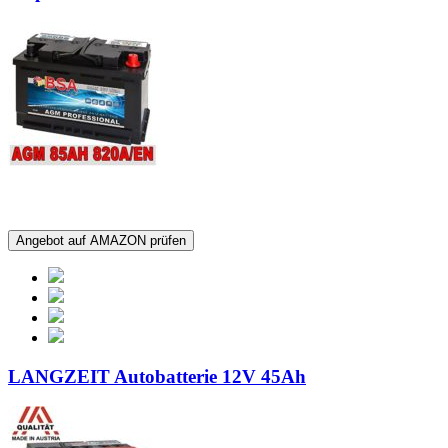
Angebot auf AMAZON prüfen
LANGZEIT Autobatterie 12V 45Ah