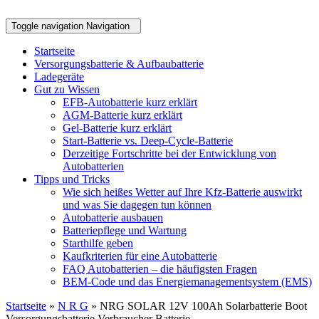
Toggle navigation
Navigation
Startseite
Versorgungsbatterie & Aufbaubatterie
Ladegeräte
Gut zu Wissen
EFB-Autobatterie kurz erklärt
AGM-Batterie kurz erklärt
Gel-Batterie kurz erklärt
Start-Batterie vs. Deep-Cycle-Batterie
Derzeitige Fortschritte bei der Entwicklung von
Autobatterien
Tipps und Tricks
Wie sich heißes Wetter auf Ihre Kfz-Batterie auswirkt
und was Sie dagegen tun können
Autobatterie ausbauen
Batteriepflege und Wartung
Starthilfe geben
Kaufkriterien für eine Autobatterie
FAQ Autobatterien – die häufigsten Fragen
BEM-Code und das Energiemanagementsystem (EMS)
Startseite
»
N R G
» NRG SOLAR 12V 100Ah Solarbatterie Boot
Versorgungsbatterie Verbraucher Batterie