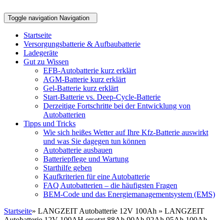
Toggle navigation
Navigation
Startseite
Versorgungsbatterie & Aufbaubatterie
Ladegeräte
Gut zu Wissen
EFB-Autobatterie kurz erklärt
AGM-Batterie kurz erklärt
Gel-Batterie kurz erklärt
Start-Batterie vs. Deep-Cycle-Batterie
Derzeitige Fortschritte bei der Entwicklung von
Autobatterien
Tipps und Tricks
Wie sich heißes Wetter auf Ihre Kfz-Batterie auswirkt
und was Sie dagegen tun können
Autobatterie ausbauen
Batteriepflege und Wartung
Starthilfe geben
Kaufkriterien für eine Autobatterie
FAQ Autobatterien – die häufigsten Fragen
BEM-Code und das Energiemanagementsystem (EMS)
Startseite
» LANGZEIT Autobatterie 12V 100Ah » LANGZEIT
Autobatterie 12V 100AH ersetzt 88Ah 90Ah 92Ah 95Ah 100Ah –