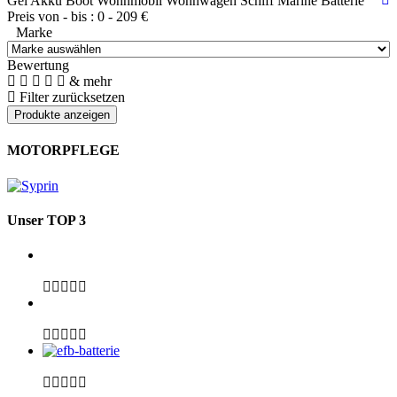
Gel Akku Boot Wohnmobil Wohnwagen Schiff Marine Batterie
Preis von - bis :
0
-
209
€
Marke
Bewertung
& mehr
Filter zurücksetzen
MOTORPFLEGE
Unser TOP 3