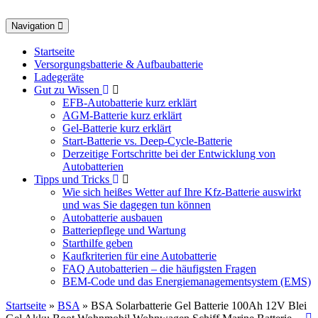
Toggle
Navigation
navigation
Startseite
Versorgungsbatterie & Aufbaubatterie
Ladegeräte
Gut zu Wissen
EFB-Autobatterie kurz erklärt
AGM-Batterie kurz erklärt
Gel-Batterie kurz erklärt
Start-Batterie vs. Deep-Cycle-Batterie
Derzeitige Fortschritte bei der Entwicklung von
Autobatterien
Tipps und Tricks
Wie sich heißes Wetter auf Ihre Kfz-Batterie auswirkt
und was Sie dagegen tun können
Autobatterie ausbauen
Batteriepflege und Wartung
Starthilfe geben
Kaufkriterien für eine Autobatterie
FAQ Autobatterien – die häufigsten Fragen
BEM-Code und das Energiemanagementsystem (EMS)
Startseite
»
BSA
» BSA Solarbatterie Gel Batterie 100Ah 12V Blei