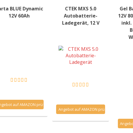
arta BLUE Dynamic
CTEK MXS 5.0
Gel B
12V 60Ah
Autobatterie-
12V 8
Ladegerät, 12 V
inkl
B
W
ngebot auf AMAZON prüfen
Angebot auf AMAZON prüfen
Angebo