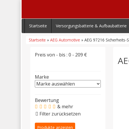
Startseite
Versorgungsbatterie & Aufbaubatterie
Startseite
»
AEG Automotive
» AEG 97216 Sicherheits-St
Preis von - bis :
0
-
209
€
AE
Marke
Bewertung
& mehr
Filter zurücksetzen