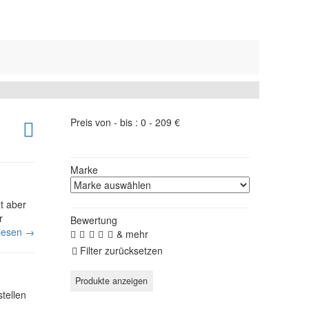
Preis von - bis :
0
-
209
€
Marke
zt aber
r
Bewertung
rlesen →
& mehr
Filter zurücksetzen
tellen