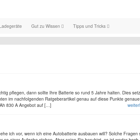
Ladegeräte
Gut zu Wissen
Tipps und Tricks
htig pflegen, dann sollte Ihre Batterie so rund 5 Jahre halten. Dies set
chten im nachfolgenden Ratgeberartikel genau auf diese Punkte genaue
Ah 830 A Angebot auf […]
weite
e ich vor, wenn ich eine Autobatterie ausbauen will? Solche Fragen s
or so einer Aufgabe stehen. Aber seien Sie beruhigt, es ist weder hoch